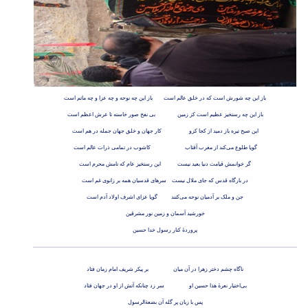
باز این چه شورش است که در خلق عالم است باز این چه نوحه و چه عزا و چه ماتم است
باز این چه رستخیز عظیم است کز زمین بی نفخ صور خاسته تا عرش اعظم است
این صبح تیره باز دمید از کجا کزو کار جهان و خلق جهان جمله در هم است
گویا طلوع می‌کند از مغرب آفتاب کاشوب در تمامی ذرات عالم است
گر خوانمش قیامت دنیا بعید نیست این رستخیز عام که نامش محرم است
در بارگاه قدس که جای ملال نیست سرهای قدسیان همه بر زانوی غم است
جن و ملک بر آدمیان نوحه می‌کنند گویا عزای اشرف اولاد آدم است
خورشید آسمان و زمین نور مشرقین
پروردهٔ کنار رسول خدا حسین
ناگاه چشم دختر زهرا در آن میان بر پیکر شریف امام زمان فتاد
بی‌اختیار نعرهٔ هذا حسین او سر زد چنانکه آتش از او در جهان فتاد
پس با زبان پر گله آن بضعةالرسول