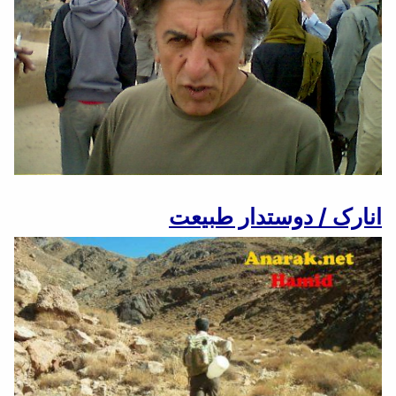
انارک / دوستدار طبیعت