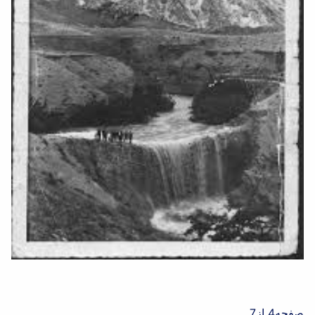
صفحه4 از7