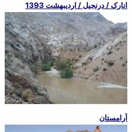
انارک / درنجیل / اردیبهشت 1393
آرامستان