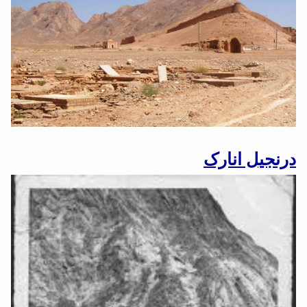
درنجیل انارک