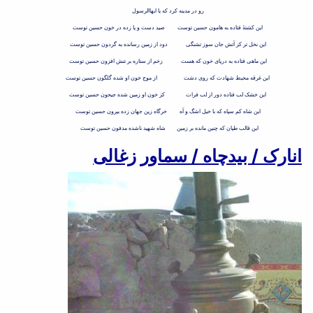
رو در مدینه کرد که یا ایهاالرسول
این کشتهٔ فتاده به هامون حسین توست صید دست و پا زده در خون حسین توست
این نخل تر کز آتش جان سوز تشنگی دود از زمین رسانده به گردون حسین توست
این ماهی فتاده به دریای خون که هست زخم از ستاره بر تنش افزون حسین توست
این غرقه محیط شهادت که روی دشت از موج خون او شده گلگون حسین توست
این خشک لب فتاده دور از لب فرات کز خون او زمین شده جیحون حسین توست
این شاه کم سپاه که با خیل اشگ و آه خرگاه زین جهان زده بیرون حسین توست
این قالب طپان که چنین مانده بر زمین شاه شهید ناشده مدفون حسین توست
انارک / بیدچاه / سماور زغالی