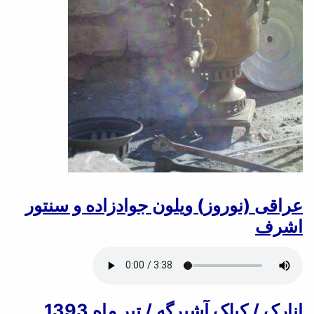
عراقی (نوروز) ویلون جوادزاده و سنتور
اشرف
انارک / کیلک آشیرگه / تیر ماه 1393