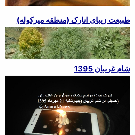
طبیعت زیبای انارک (منطقه میرکوله)
شام غریبان 1395