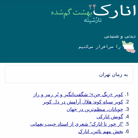
دیدنی و شنیدنی
را سرافراز می‌کنیم
به زمان تهران
کویر «ریگ جن»؛ شگفت‌انگیز و پُر رمز و راز
کویر سیاه کوه: هلال آرامش در دل کویر
چوپانان، منظم‌ترین در جهان
گویش انارکی
"از خور تا انارک" شعری از استاد حبیب یغمایی
بخش مهم نائین، انارک