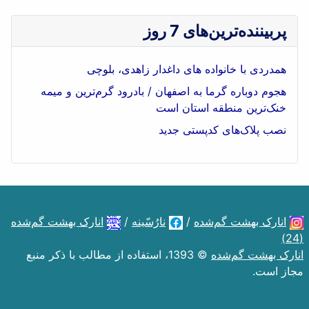
پربیننده‌ترین‌های 7 روز
همدردی با خانواده های داغدار زاهدی، بلوچی
هجوم دوباره گرما به اصفهان / بادرود گرم‌ترین و میمه
خنک‌ترین منطقه استان است
نصب پلاک‌های کدپستی جدید
انارک بهشت گم‌شده
/
نارُسّینه
/
انارک بهشت گم‌شده
(24)
انارک بهشت گم‌شده
© 1393، استفاده از مطالب با ذکر منبع
مجاز است.